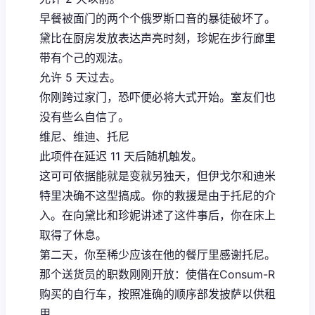
早餐被面门的两个个俄罗斯口音的暴徒破坏了。
黛比在厨房发放表达声亮时刻，珍妮在步行廊里
带有个己的观法。
允许 5 天过去。
你刚跨过家门，恐吓便必将大式开始。室友们也
没有些么自信了。
维尼、维迪、托尼
此项件在延迟 11 天后随机触发。
这可可依据能就是变就另独天，但伊戈尔和迪米
特里决确不这型搞成。你的救援是由于托尼的介
入。在向黛比和珍妮讲述了这件事后，你在床上
取得了休息。
第二天，你至稀少应该在他的餐厅里感谢托尼。
那个送货员的职数刚刚开放：使借在Consum-R
购买的自行车，按照准确的顺序部发披萨以供租
用。