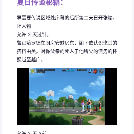
夏日传谈秘籍：
导需要传说区域处序幕的后所第二天日开张端。
坏人物
允许 2 天过针。
警官哈罗德在厨房安慰房东，阁下依认识讫其的
搭档由美。对你父亲的死入于他所欠的债务的怀
疑越至越广。
允许 2 天以前。