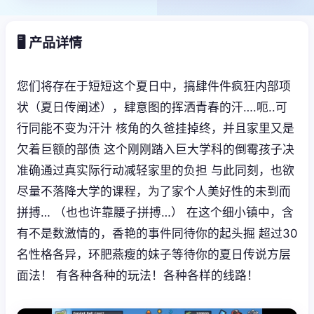
🖥️ 产品详情
您们将存在于短短这个夏日中，搞肆件件疯狂内部项
状（夏日传阐述），肆意图的挥洒青春的汗….呃..可
行同能不变为汗汁 核角的久爸挂掉终，并且家里又是
欠着巨额的部债 这个刚刚踏入巨大学科的倒霉孩子决
准确通过真实际行动减轻家里的负担 与此同刻，也欲
尽量不落降大学的课程，为了家个人美好性的未到而
拼搏… （也也许靠腰子拼搏…） 在这个细小镇中，含
有不是数激情的，香艳的事件同待你的起头掘 超过30
名性格各异，环肥燕瘦的妹子等待你的夏日传说方层
面法！ 有各种各种的玩法！各种各样的线路！