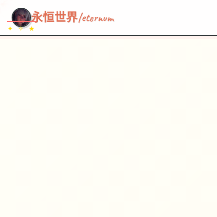
~~~
★
♡
✦
✧
♥
~
→
↗
永恒世界|eternum
✦ ✧ ★