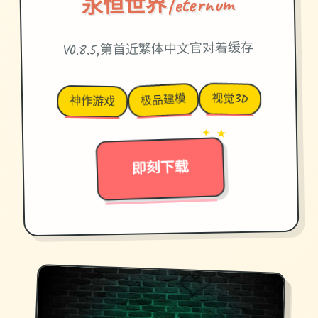
永恒世界|eternum
V0.8.5,第首近繁体中文官对着缓存
视觉3D
极品建模
神作游戏
→
✦ ★
即刻下载