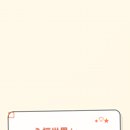
♡
✦
★