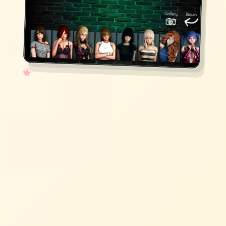
✧
♡
★
♥